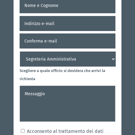
Nome
Nome
e
Cognome
*
Indirizzo
Inserisci
e-
e-
mail
*
mail
Conferm
e-
mail
Destinatario
*
Scegliere a quale ufficio si desidera che arrivi la
richiesta
Messaggio
*
Consenso
*
Acconsento al trattamento dei dati