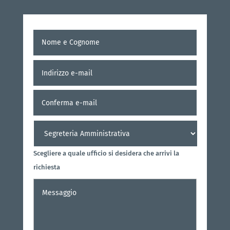
Nome
Nome
e
Cognome
*
Indirizzo
Inserisci
e-
e-
mail
*
mail
Conferm
e-
mail
Destinatario
*
Scegliere a quale ufficio si desidera che arrivi la
richiesta
Messaggio
*